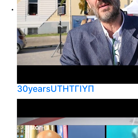
30yearsUTHΤΓΙΥΠ