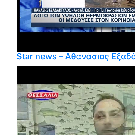
Star news – Αθανάσιος Εξαδ