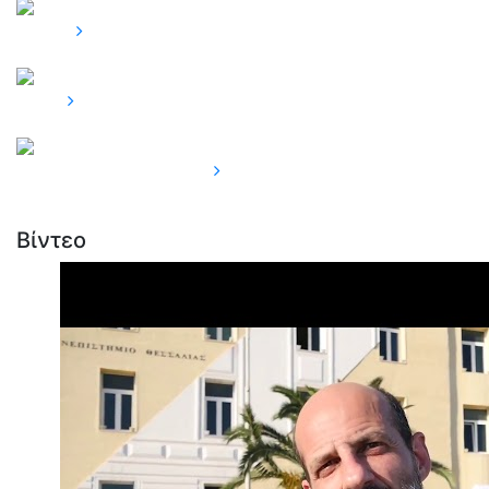
Σπουδές
Έρευνα
Μεταπτυχιακές σπουδές
Βίντεο